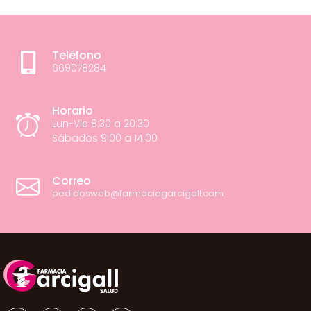
Teléfono
669078284
Horario
Lun-Vie 8:30 a 20:30
Sábados 9:00 a 14:00
Correo
pedidosweb@farmaciagarcigall.com