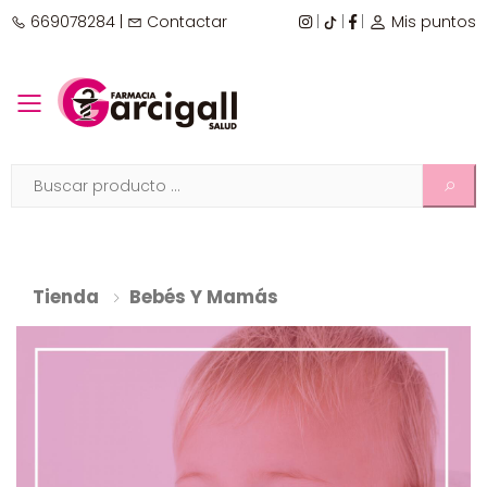
669078284
|
Contactar
|
|
|
Mis puntos
Toggle mobile menu
Tienda
Bebés Y Mamás