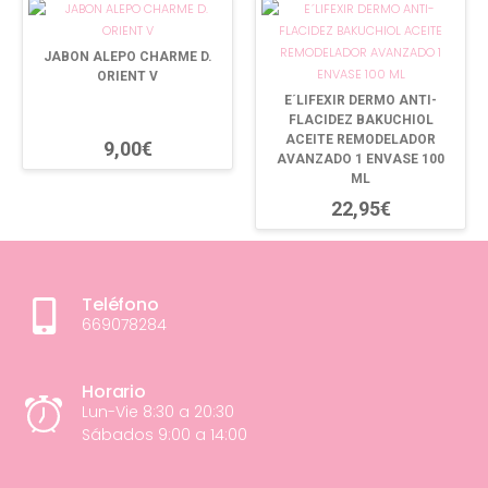
JABON ALEPO CHARME D.
ORIENT V
E´LIFEXIR DERMO ANTI-
FLACIDEZ BAKUCHIOL
ACEITE REMODELADOR
9,00€
AVANZADO 1 ENVASE 100
ML
22,95€
Teléfono
669078284
Horario
Lun-Vie 8:30 a 20:30
Sábados 9:00 a 14:00