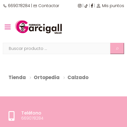
669078284
|
Contactar
|
|
|
Mis puntos
Toggle mobile menu
Tienda
Ortopedia
Calzado
Teléfono
669078284