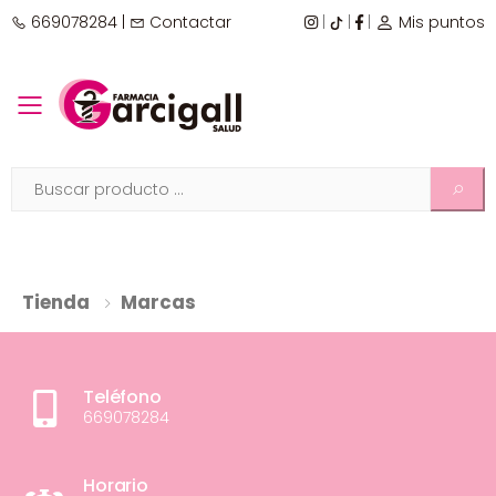
669078284
|
Contactar
|
|
|
Mis puntos
Toggle mobile menu
Tienda
Marcas
Teléfono
669078284
Horario