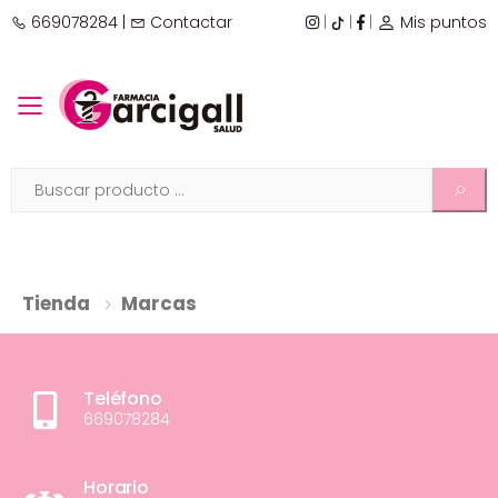
669078284
|
Contactar
|
|
|
Mis puntos
Toggle mobile menu
Tienda
Marcas
Teléfono
669078284
Horario